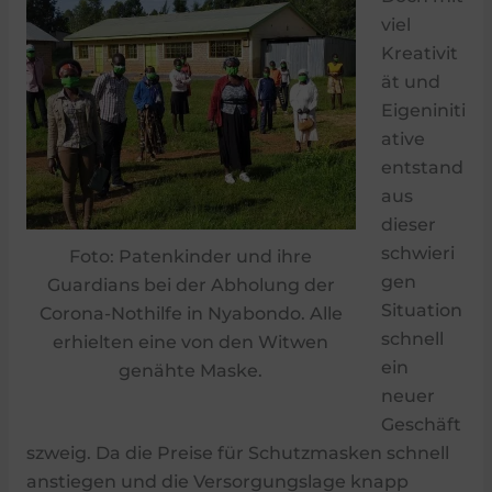
viel
Kreativit
ät und
Eigeniniti
ative
entstand
aus
dieser
schwieri
Foto: Patenkinder und ihre
gen
Guardians bei der Abholung der
Situation
Corona-Nothilfe in Nyabondo. Alle
schnell
erhielten eine von den Witwen
ein
genähte Maske.
neuer
Geschäft
szweig. Da die Preise für Schutzmasken schnell
anstiegen und die Versorgungslage knapp