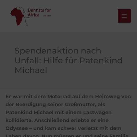
Zum
Inhalt
springen
Spendenaktion nach
Unfall: Hilfe für Patenkind
Michael
Er war mit dem Motorrad auf dem Heimweg von
der Beerdigung seiner Großmutter, als
Patenkind Michael mit einem Lastwagen
kollidierte. Anschließend erlebte er eine
Odyssee – und kam schwer verletzt mit dem
Leben davon. Nun müssen er und seine Familie