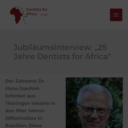
Zum
Inhalt
springen
Jubiläumsinterview: „25
Jahre Dentists for Africa“
Der Zahnarzt Dr.
Hans-Joachim
Schinkel aus
Thüringen leistete in
den 90er Jahren
Hilfseinsätze in
Brasilien. Diese