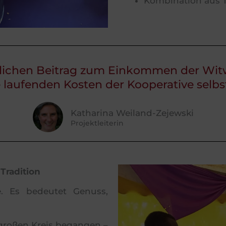
Kombination aus T
ntlichen Beitrag zum Einkommen der Witw
 laufenden Kosten der Kooperative selbst
Katharina Weiland-Zejewski
Projektleiterin
Tradition
. Es bedeutet Genuss,
m großen Kreis begangen –